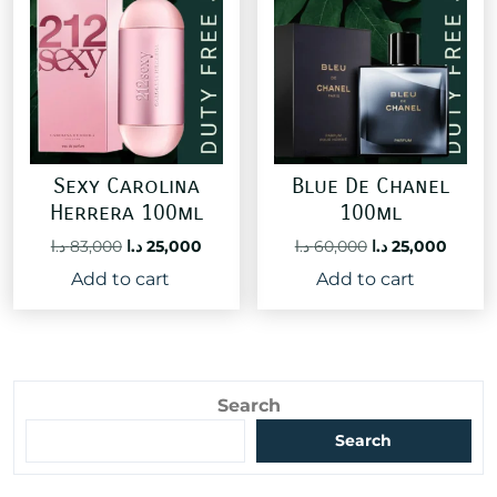
Sexy Carolina
Blue De Chanel
Herrera 100ml
100ml
Original
Current
Original
Curre
د.ا
83,000
د.ا
25,000
د.ا
60,000
د.ا
25,000
price
price
price
price
Add to cart
Add to cart
was:
is:
was:
is:
60,000 د.ا.
25,000 د.ا.
83,000 د.ا.
Search
Search