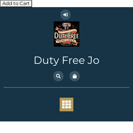
Add to Cart
Skip
to
content
Duty Free Jo