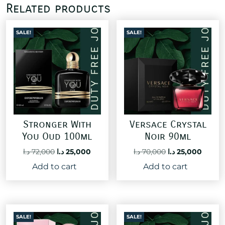
Related products
SALE!
SALE!
Stronger With
Versace Crystal
You Oud 100ml
Noir 90ml
Original
Current
Original
Curre
د.ا
72,000
د.ا
25,000
د.ا
70,000
د.ا
25,000
price
price
price
price
Add to cart
Add to cart
was:
is:
was:
is:
70,000 د.ا.
25,000 د.ا.
72,000 د.ا.
SALE!
SALE!