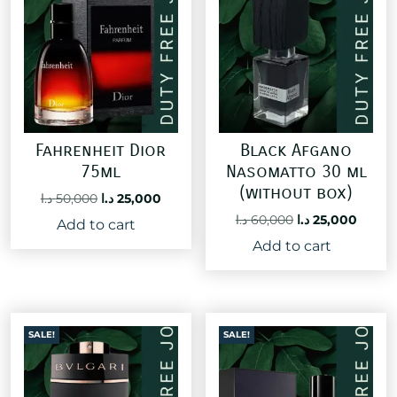
Fahrenheit Dior
Black Afgano
75ml
Nasomatto 30 ml
(without box)
Original
Current
د.ا
50,000
د.ا
25,000
price
price
Original
Curre
د.ا
60,000
د.ا
25,000
Add to cart
was:
is:
price
price
Add to cart
25,000 د.ا.
50,000 د.ا.
was:
is:
60,000 د.ا.
SALE!
SALE!