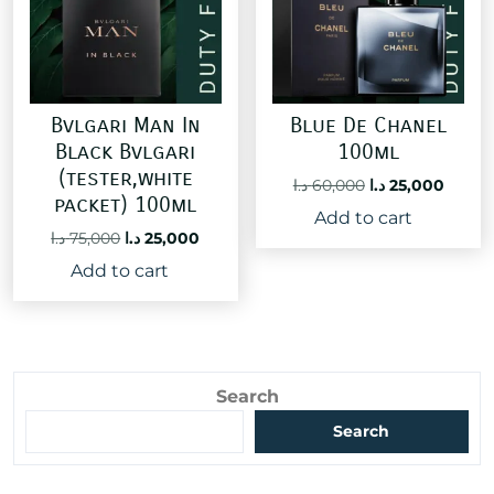
Bvlgari Man In
Blue De Chanel
Black Bvlgari
100ml
(tester,white
Original
Curre
د.ا
60,000
د.ا
25,000
packet) 100ml
price
price
Add to cart
was:
is:
Original
Current
د.ا
75,000
د.ا
25,000
60,000 د.ا.
price
price
Add to cart
was:
is:
25,000 د.ا.
75,000 د.ا.
Search
Search