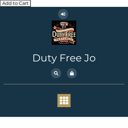
Add to Cart
Skip
to
content
Duty Free Jo