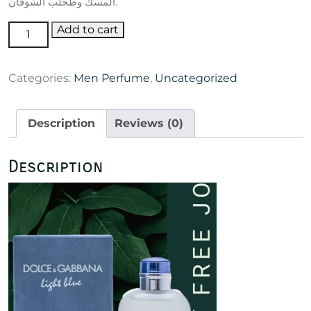
المسك وطحلب الشوفان.
Dolce
Add to cart
&
Gabbana
Categories:
Men Perfume
,
Uncategorized
Light
Blue
Pour
Description
Reviews (0)
Homme
Eau
de
Description
Toilette
125ml
quantity