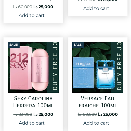
price
price
Original
Current
د.ا
60,000
د.ا
25,000
Add to cart
was:
is:
price
price
Add to cart
72,000 د.ا.
was:
is:
25,000 د.ا.
60,000 د.ا.
SALE!
SALE!
Sexy Carolina
Versace Eau
Herrera 100ml
fraiche 100ml
Original
Current
Original
Curre
د.ا
83,000
د.ا
25,000
د.ا
60,000
د.ا
25,000
price
price
price
price
Add to cart
Add to cart
was:
is:
was:
is: