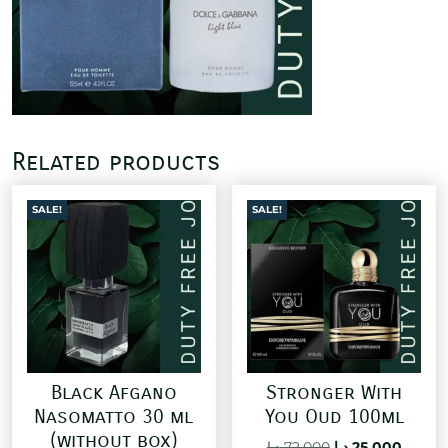
Related products
SALE!
SALE!
Black Afgano
Stronger With
Nasomatto 30 ml
You Oud 100ml
(without box)
Original
Curre
د.ا
72,000
د.ا
25,000