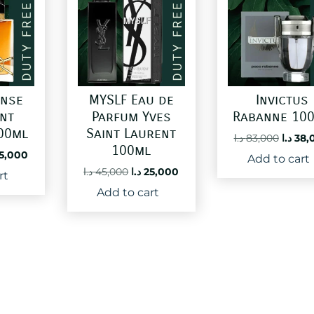
ense
MYSLF Eau de
Invictus
int
Parfum Yves
Rabanne 10
00ml
Saint Laurent
Origin
د.ا
83,000
د.ا
38,
100ml
price
ginal
Current
5,000
Add to cart
was:
ce
price
Original
Current
د.ا
45,000
د.ا
25,000
rt
:
is:
price
price
Add to cart
25,000 د.ا.
83,000 د.ا.
was:
is:
25,000 د.ا.
45,000 د.ا.