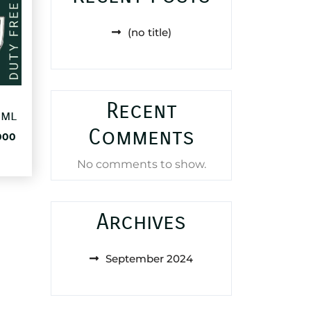
(no title)
Recent
0ml
Comments
al
Current
000
price
No comments to show.
is:
38,000 د.ا.
83,000 د.ا.
Archives
September 2024