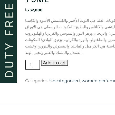
د.ا
32,000
كونات العليا هي التوت الأحمر والكشمش الأسود والكاسيا
ليتشي والأناناس والبطيخ؛ المكونات الوسطى هي الأوراق
راء والريحان وزهر اللوز والسوسن والفريزيا والهليوتروب
مين والماغنوليا والورد والكراوية وزنبق الوادي؛ المكونات
اسية هي الكراميل والفانيليا والبتشولي والبنزوين وخشب
الصندل والمسك والعنبر ونجيل الهند.
Escada
Add to cart
Magnetism
75ml
Categories:
Uncategorized
,
women perfum
quantity