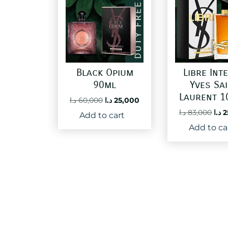
Black Opium
Libre Int
90ml
Yves Sa
Laurent 1
Original
Current
د.ا
60,000
د.ا
25,000
price
price
Ori
د.ا
83,000
د.ا
2
Add to cart
was:
is:
pri
Add to ca
25,000 د.ا.
60,000 د.ا.
was