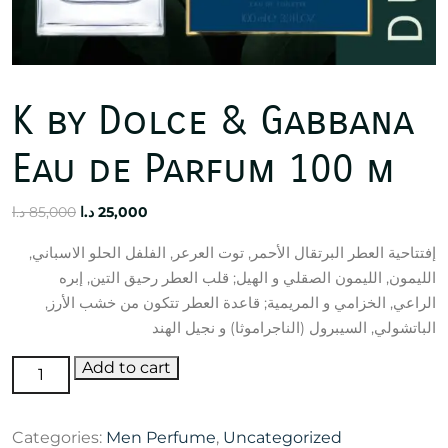
K by Dolce & Gabbana
Eau de Parfum 100 m
Original
Current
د.ا
85,000
د.ا
25,000
price
price
إفتتاحية العطر البرتقال الأحمر, توت العرعر, الفلفل الحلو الاسباني,
was:
is:
الليمون, الليمون الصقلي و الهيل; قلب العطر رحيق التين, إبره
25,000 د.ا.
85,000 د.ا.
الراعي, الخزامي و المريمية; قاعدة العطر تتكون من خشب الأرز,
الباتشولي, السيبرول (الناجراموثا) و نجيل الهند
K
Add to cart
by
Dolce
Categories:
Men Perfume
,
Uncategorized
&