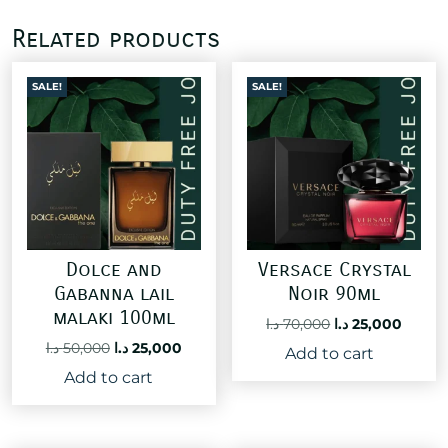
Related products
SALE!
SALE!
Dolce and
Versace Crystal
Gabanna lail
Noir 90ml
malaki 100ml
Original
Curre
د.ا
70,000
د.ا
25,000
price
price
Original
Current
د.ا
50,000
د.ا
25,000
Add to cart
was:
is:
price
price
Add to cart
70,000 د.ا.
was:
is:
25,000 د.ا.
50,000 د.ا.