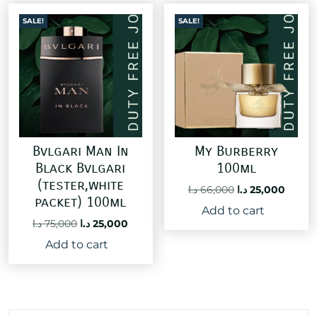
SALE!
SALE!
Bvlgari Man In
My Burberry
Black Bvlgari
100ml
(tester,white
Original
Curre
د.ا
66,000
د.ا
25,000
packet) 100ml
price
price
Add to cart
was:
is:
Original
Current
د.ا
75,000
د.ا
25,000
66,000 د.ا.
price
price
Add to cart
was:
is:
25,000 د.ا.
75,000 د.ا.