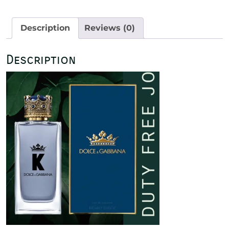
Gabbana
Eau
Description
Reviews (0)
de
Parfum
100
Description
m
quantity