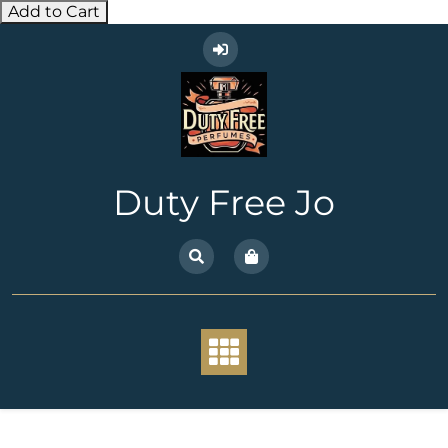
Add to Cart
Skip
to
content
Duty Free Jo