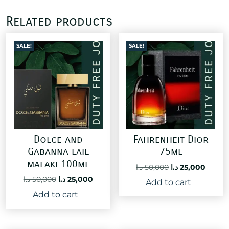
Related products
SALE!
SALE!
Dolce and
Fahrenheit Dior
Gabanna lail
75ml
malaki 100ml
Original
Curre
د.ا
50,000
د.ا
25,000
price
price
Original
Current
د.ا
50,000
د.ا
25,000
Add to cart
was:
is:
price
price
Add to cart
50,000 د.ا.
was:
is:
25,000 د.ا.
50,000 د.ا.