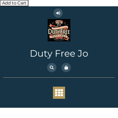
Add to Cart
Skip
to
content
Duty Free Jo