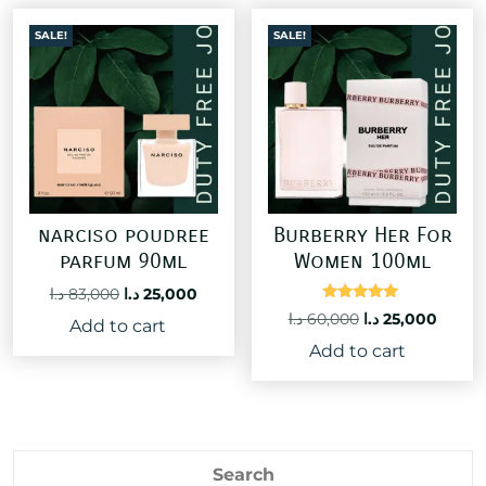
SALE!
SALE!
narciso poudree
Burberry Her For
parfum 90ml
Women 100ml
Original
Current
د.ا
83,000
د.ا
25,000
Rated
price
price
Original
Curre
د.ا
60,000
د.ا
25,000
Add to cart
5.00
was:
is:
price
price
out of 5
Add to cart
25,000 د.ا.
83,000 د.ا.
was:
is:
60,000 د.ا.
Search