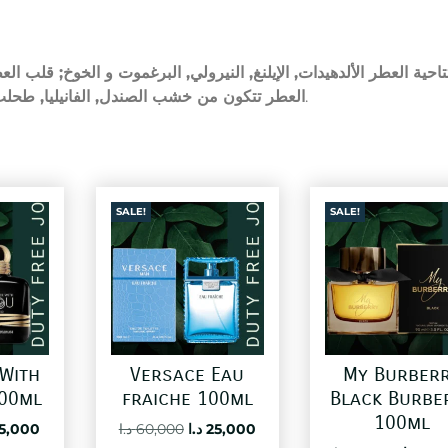
تاحية العطر الألدهيدات, الإيلنغ, النيرولي, البرغموت و الخوخ; قلب ال
العطر تتكون من خشب الصندل, الفانيليا, طحلب 
.
SALE!
SALE!
With
Versace Eau
My Burber
00ml
fraiche 100ml
Black Burbe
100ml
ginal
Current
Original
Current
5,000
د.ا
60,000
د.ا
25,000