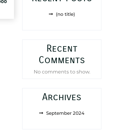
al
Current
000
price
is:
(no title)
25,000 د.ا.
88,000 د.ا.
Recent
Comments
No comments to show.
Archives
September 2024