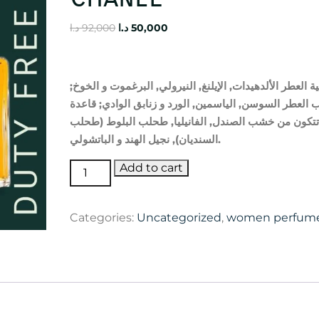
Original
Current
د.ا
92,000
د.ا
50,000
price
price
was:
is:
50,000 د.ا.
92,000 د.ا.
حية العطر الألدهيدات, الإيلنغ, النيرولي, البرغموت و الخوخ
 العطر السوسن, الياسمين, الورد و زنابق الوادي; قاعدة
تتكون من خشب الصندل, الفانيليا, طحلب البلوط (طحلب
السنديان), نجيل الهند و الباتشولي.
No
Add to cart
5
Eau
Categories:
Uncategorized
,
women perfum
de
Parfum
Chanel
quantity