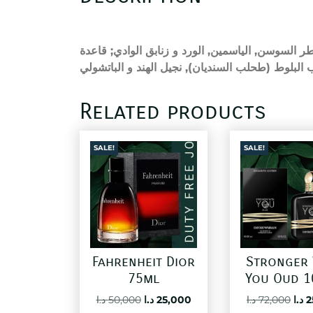
عطر السوسن, الياسمين, الورد و زنابق الوادي; قاعدة
البلوط (طحلب السنديان), نجيل الهند و الباتشولي
Related products
SALE!
SALE!
Fahrenheit Dior
Stronger 
75ml
You Oud 1
Original
Current
Ori
د.ا
50,000
د.ا
25,000
د.ا
72,000
د.ا
2