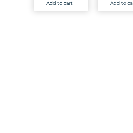
price
price
pri
Add to cart
Add to ca
was:
is:
was
25,000 د.ا.
50,000 د.ا.