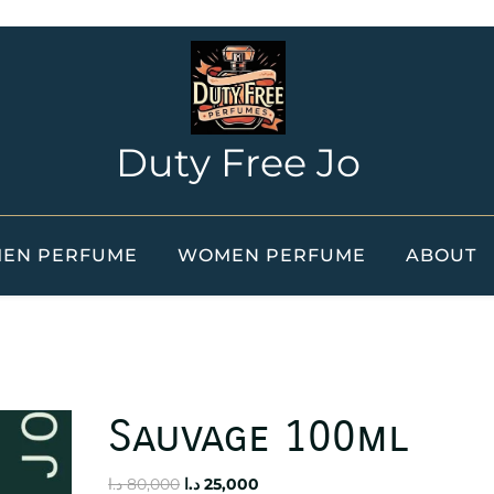
Duty Free Jo
EN PERFUME
WOMEN PERFUME
ABOUT
Sauvage 100ml
Original
Current
د.ا
80,000
د.ا
25,000