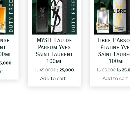
ense
MYSLF Eau de
Libre L’Abs
int
Parfum Yves
Platine Yv
00ml
Saint Laurent
Saint Laure
100ml
100ml
ginal
Current
5,000
ce
price
Original
Current
Origin
د.ا
45,000
د.ا
25,000
د.ا
65,000
د.ا
25,
rt
:
is:
price
price
price
Add to cart
Add to cart
25,000 د.ا.
83,000 د.ا.
was:
is:
was:
25,000 د.ا.
45,000 د.ا.