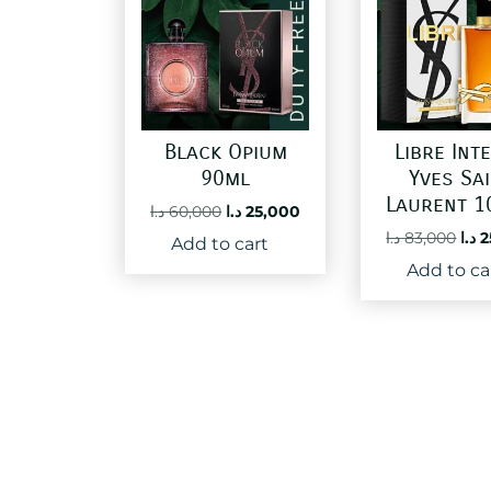
Black Opium
Libre Int
90ml
Yves Sa
Laurent 1
Original
Current
د.ا
60,000
د.ا
25,000
price
price
Ori
د.ا
83,000
د.ا
2
Add to cart
was:
is:
pri
Add to ca
25,000 د.ا.
60,000 د.ا.
was