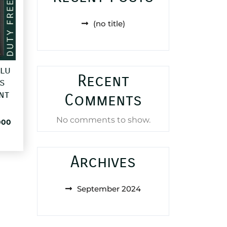
(no title)
olu
Recent
es
nt
Comments
No comments to show.
al
Current
000
price
is:
25,000 د.ا.
65,000 د.ا.
Archives
September 2024