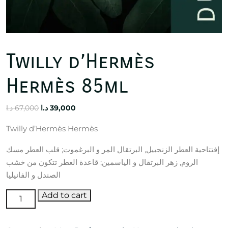
Twilly d’Hermès
Hermès 85ml
Original
Current
د.ا
67,000
د.ا
39,000
price
price
Twilly d’Hermès Hermès
was:
is:
39,000 د.ا.
67,000 د.ا.
إفتتاحية العطر الزنجبيل, البرتقال المر و البرغموت; قلب العطر مسك
الروم, زهر البرتقال و الياسمين; قاعدة العطر تتكون من خشب
الصندل و الفانيليا
Twilly
Add to cart
d’Hermès
Hermès