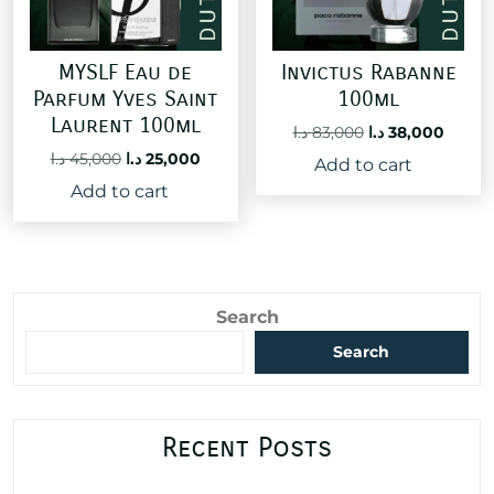
MYSLF Eau de
Invictus Rabanne
Parfum Yves Saint
100ml
Laurent 100ml
Original
Curre
د.ا
83,000
د.ا
38,000
price
price
Original
Current
د.ا
45,000
د.ا
25,000
Add to cart
was:
is:
price
price
Add to cart
83,000 د.ا.
was:
is:
25,000 د.ا.
45,000 د.ا.
Search
Search
Recent Posts