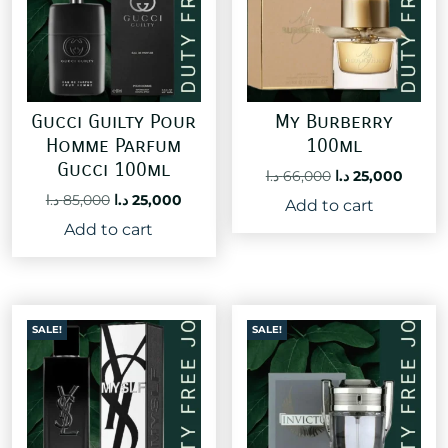
Gucci Guilty Pour
My Burberry
Homme Parfum
100ml
Gucci 100ml
Original
Curre
د.ا
66,000
د.ا
25,000
price
price
Original
Current
د.ا
85,000
د.ا
25,000
Add to cart
was:
is:
price
price
Add to cart
66,000 د.ا.
was:
is:
25,000 د.ا.
85,000 د.ا.
SALE!
SALE!