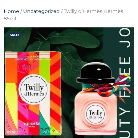
Home
/
Uncategorized
/ Twilly d’Hermès Hermès
85ml
SALE!