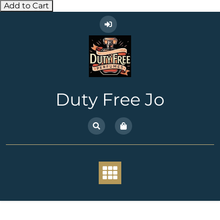
Add to Cart
Skip
to
content
Duty Free Jo