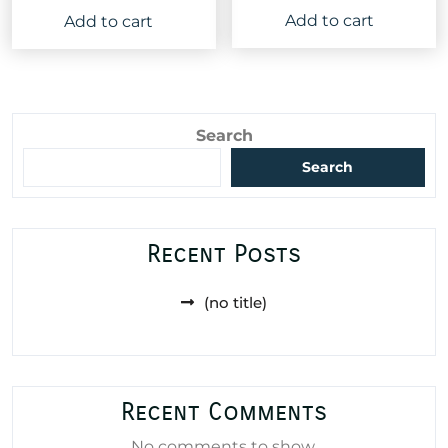
price
price
price
price
out of 5
Add to cart
Add to cart
was:
is:
was:
is:
60,000 د.ا.
25,000 د.ا.
88,000 د.ا.
Search
Search
Recent Posts
(no title)
Recent Comments
No comments to show.