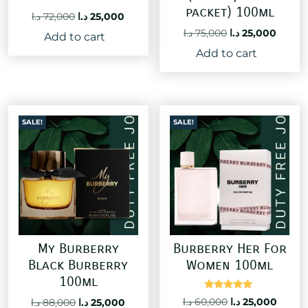
packet) 100ml
Original
Current
د.ا
72,000
د.ا
25,000
price
price
Original
Curre
د.ا
75,000
د.ا
25,000
Add to cart
was:
is:
price
price
Add to cart
25,000 د.ا.
72,000 د.ا.
was:
is:
75,000 د.ا.
SALE!
SALE!
My Burberry
Burberry Her For
Black Burberry
Women 100ml
100ml
Rated
Original
Curre
Original
Current
د.ا
60,000
د.ا
25,000
د.ا
88,000
د.ا
25,000
5.00