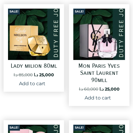
SALE!
SALE!
Lady milion 80ml
Mon Paris Yves
Saint Laurent
Original
Current
د.ا
85,000
د.ا
25,000
90mll
price
price
Add to cart
was:
is:
Original
Curre
د.ا
60,000
د.ا
25,000
25,000 د.ا.
85,000 د.ا.
price
price
Add to cart
was:
is:
60,000 د.ا.
SALE!
SALE!