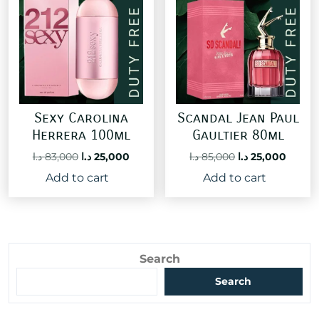
Sexy Carolina
Scandal Jean Paul
Herrera 100ml
Gaultier 80ml
Original
Current
Original
Curre
د.ا
83,000
د.ا
25,000
د.ا
85,000
د.ا
25,000
price
price
price
price
Add to cart
Add to cart
was:
is:
was:
is:
85,000 د.ا.
25,000 د.ا.
83,000 د.ا.
Search
Search