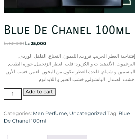
Blue De Chanel 100ml
Original
Current
د.ا
60,000
د.ا
25,000
price
price
إفتتاحية العطر الجريب فروت, الليمون, النعناع, الفلفل الوردي,
was:
is:
البرغموت, الألدهيدات و الكزبرة; قلب العطر الزنجبيل, جوزه الطيب,
25,000 د.ا.
60,000 د.ا.
الياسمين و شمام; قاعدة العطر تتكون من البخور, العنبر, خشب الأرز,
خشب الصندل, الباتشولي, خشب العنبر و اللابدانوم.
Blue
Add to cart
De
Chanel
Categories:
Men Perfume
,
Uncategorized
Tag:
Blue
100ml
De Chanel 100ml
quantity