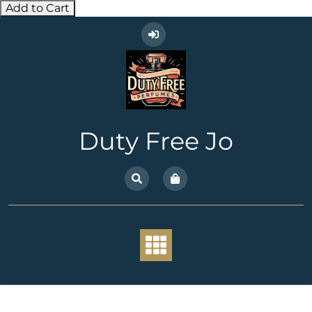
Add to Cart
Skip
to
content
Duty Free Jo