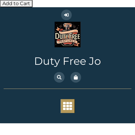
Add to Cart
Skip
to
content
Duty Free Jo