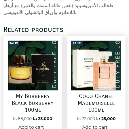
طحالب الأمبروسينيد (نفس عائلة المسك والعنبر) مع أزهار
اللابدانوم وأوراق الباتشولي الأندونيسي.
Related products
SALE!
SALE!
My Burberry
Coco Chanel
Black Burberry
Mademoiselle
100ml
100ml
Original
Current
Original
Curre
د.ا
88,000
د.ا
25,000
د.ا
72,000
د.ا
25,000
price
price
price
price
Add to cart
Add to cart