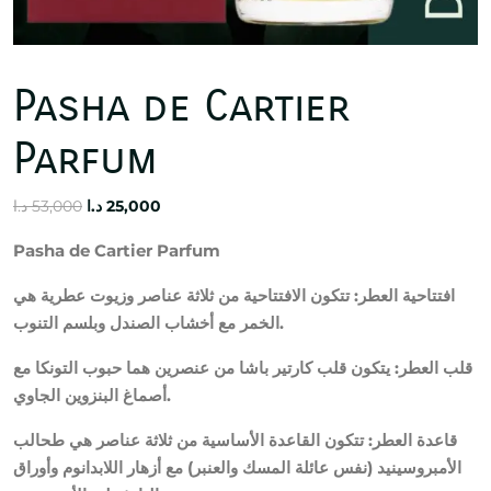
Pasha de Cartier
Parfum
Original
Current
د.ا
53,000
د.ا
25,000
price
price
Pasha de Cartier Parfum
was:
is:
25,000 د.ا.
53,000 د.ا.
افتتاحية العطر: تتكون الافتتاحية من ثلاثة عناصر وزيوت عطرية هي
الخمر مع أخشاب الصندل وبلسم التنوب.
قلب العطر: يتكون قلب كارتير باشا من عنصرين هما حبوب التونكا مع
أصماغ البنزوين الجاوي.
قاعدة العطر: تتكون القاعدة الأساسية من ثلاثة عناصر هي طحالب
الأمبروسينيد (نفس عائلة المسك والعنبر) مع أزهار اللابدانوم وأوراق