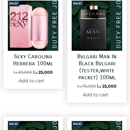
SALE!
SALE!
Sexy Carolina
Bvlgari Man In
Herrera 100ml
Black Bvlgari
(tester,white
Original
Current
د.ا
83,000
د.ا
25,000
packet) 100ml
price
price
Add to cart
was:
is:
Original
Curre
د.ا
75,000
د.ا
25,000
25,000 د.ا.
83,000 د.ا.
price
price
Add to cart
was:
is:
75,000 د.ا.
SALE!
SALE!