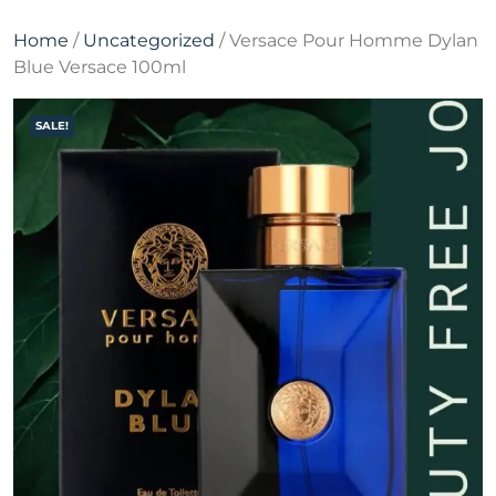
Home
/
Uncategorized
/ Versace Pour Homme Dylan
Blue Versace 100ml
SALE!