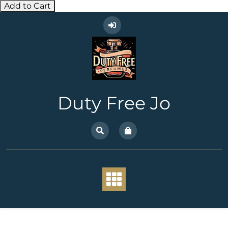
Add to Cart
Skip
to
content
Duty Free Jo