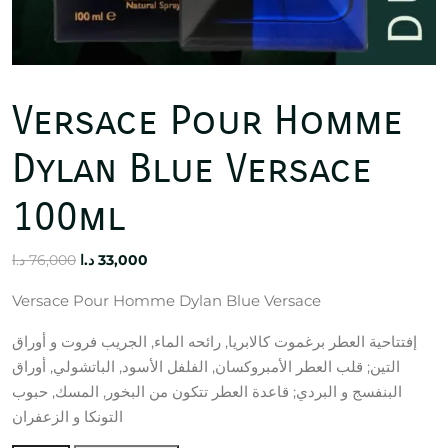
Versace Pour Homme
Dylan Blue Versace
100ml
Original
Current
د.ا
76,000
د.ا
33,000
price
price
Versace Pour Homme Dylan Blue Versace
was:
is:
33,000 د.ا.
76,000 د.ا.
إفتتاحية العطر برغموت كالابريا, رائحه الماء, الجريب فروت و أوراق
التين; قلب العطر الأمبروكسان, الفلفل الأسود, الباتشولي, أوراق
البنفسج و البردي; قاعدة العطر تتكون من البخور, المسك, حبوب
التونكا و الزعفران