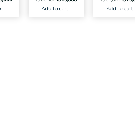
ce
price
price
price
price
rt
Add to cart
Add to cart
:
is:
was:
is:
was:
25,000 د.ا.
66,000 د.ا.
25,000 د.ا.
60,000 د.ا.