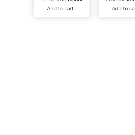
price
price
pri
Add to cart
Add to ca
was:
is:
was
25,000 د.ا.
83,000 د.ا.