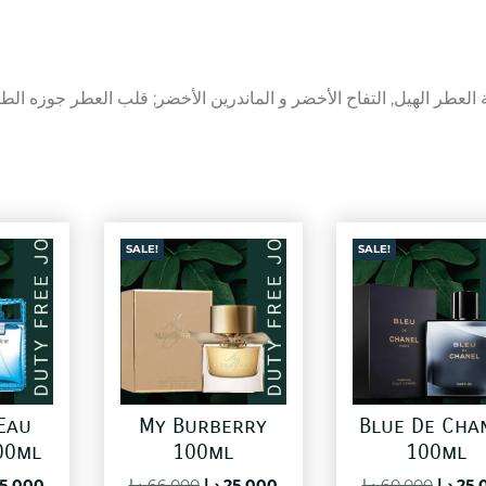
ة العطر الهيل, التفاح الأخضر و الماندرين الأخضر; قلب العطر جوزه ال
SALE!
SALE!
Eau
My Burberry
Blue De Cha
00ml
100ml
100ml
ginal
Current
Original
Current
Origin
5,000
د.ا
66,000
د.ا
25,000
د.ا
60,000
د.ا
25,