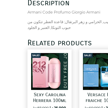
Description
Armani Code Profumo Giorgio Armani
طيب, الخزامي و زهر البرتقال; قاعدة العطر تتكون من
حبوب التونكا, العنبر و الجلود
Related products
SALE!
SALE!
Sexy Carolina
Versace 
Herrera 100ml
fraiche 1
Original
Current
Ori
د.ا
83,000
د.ا
25,000
د.ا
60,000
د.ا
2