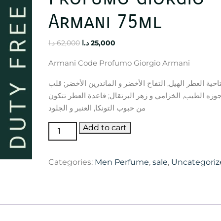
Armani 75ml
Original
Current
د.ا
62,000
د.ا
25,000
price
price
Armani Code Profumo Giorgio Armani
was:
is:
25,000 د.ا.
62,000 د.ا.
تاحية العطر الهيل, التفاح الأخضر و الماندرين الأخضر; قلب
وزه الطيب, الخزامي و زهر البرتقال; قاعدة العطر تتكون
من حبوب التونكا, العنبر و الجلود
Armani
Add to cart
Code
Profumo
Categories:
Men Perfume
,
sale
,
Uncategoriz
Giorgio
Armani
75ml
quantity