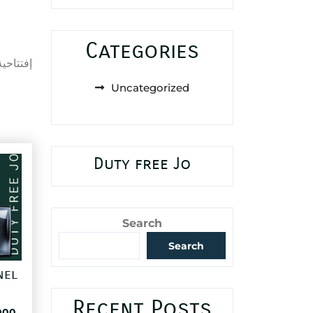
Categories
إفتتاحي
Uncategorized
Duty free Jo
Search
Search
nel
Recent Posts
al
Current
000