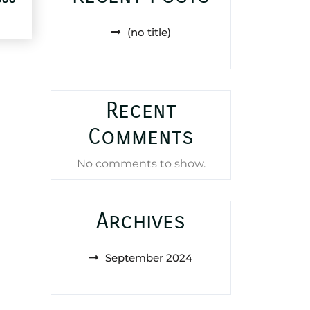
price
is:
(no title)
25,000 د.ا.
60,000 د.ا.
Recent
Comments
No comments to show.
Archives
September 2024